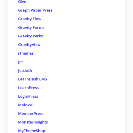
Give
Graph Paper Press
Gravity Flow
Gravity Forms
Gravity Perks
GravityView
iThemes
Jet
Jetsloth
LearnDash LMS
LearnPress
LoginPress
MainWP
MemberPress
MonsterInsights
MyThemeShop