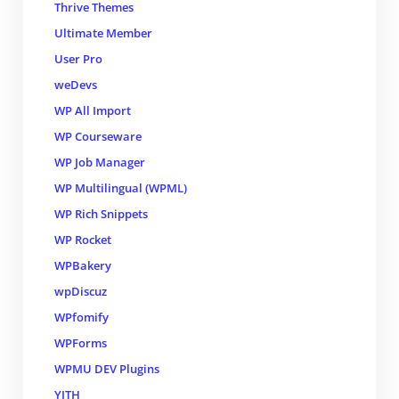
Thrive Themes
Ultimate Member
User Pro
weDevs
WP All Import
WP Courseware
WP Job Manager
WP Multilingual (WPML)
WP Rich Snippets
WP Rocket
WPBakery
wpDiscuz
WPfomify
WPForms
WPMU DEV Plugins
YITH