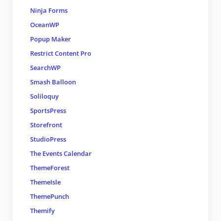
Ninja Forms
OceanWP
Popup Maker
Restrict Content Pro
SearchWP
Smash Balloon
Soliloquy
SportsPress
Storefront
StudioPress
The Events Calendar
ThemeForest
ThemeIsle
ThemePunch
Themify