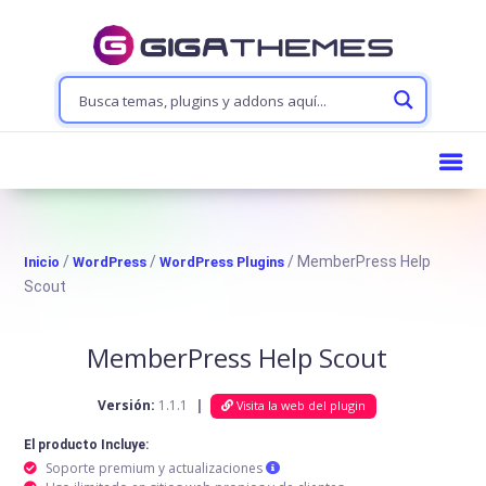
/
/
/ MemberPress Help
Inicio
WordPress
WordPress Plugins
Scout
MemberPress Help Scout
Versión:
1.1.1
|
Visita la web del plugin
El producto Incluye:
Soporte premium y actualizaciones