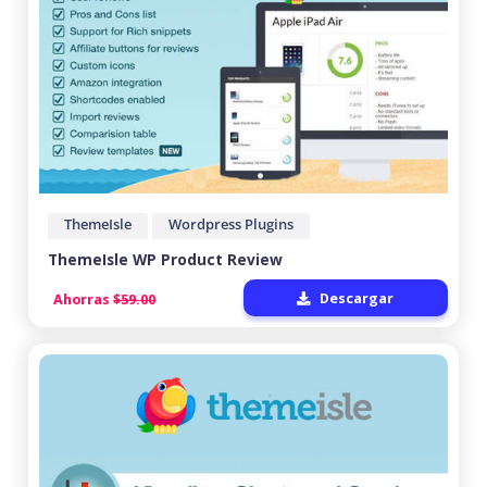
ThemeIsle
Wordpress Plugins
ThemeIsle WP Product Review
Descargar
Ahorras
$59.00