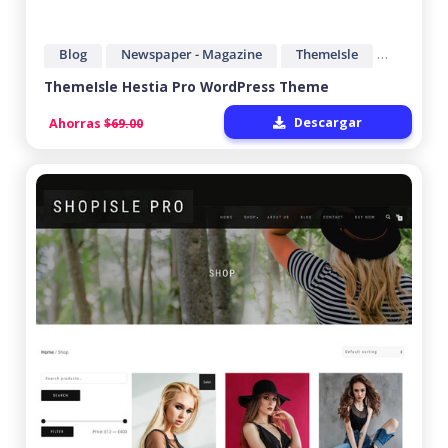
Blog
Newspaper - Magazine
ThemeIsle
Wordpre
ThemeIsle Hestia Pro WordPress Theme
Descargar
Ahorras
$69.00