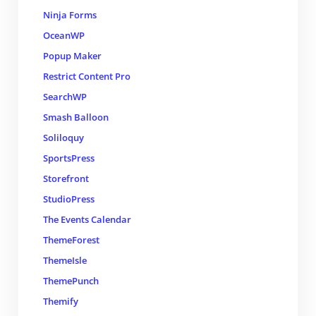
Ninja Forms
OceanWP
Popup Maker
Restrict Content Pro
SearchWP
Smash Balloon
Soliloquy
SportsPress
Storefront
StudioPress
The Events Calendar
ThemeForest
ThemeIsle
ThemePunch
Themify