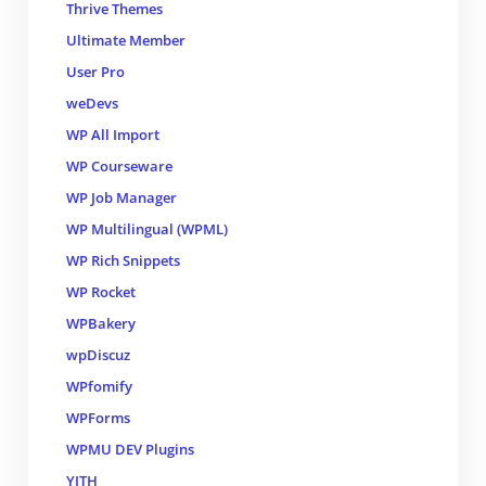
Thrive Themes
Ultimate Member
User Pro
weDevs
WP All Import
WP Courseware
WP Job Manager
WP Multilingual (WPML)
WP Rich Snippets
WP Rocket
WPBakery
wpDiscuz
WPfomify
WPForms
WPMU DEV Plugins
YITH