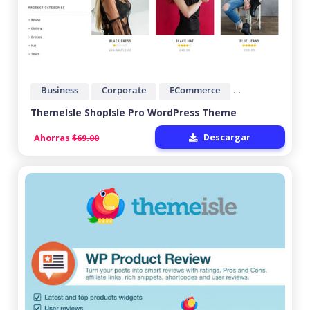
Business
Corporate
ECommerce
ThemeIsle
ThemeIsle ShopIsle Pro WordPress Theme
Descargar
Ahorras
$69.00