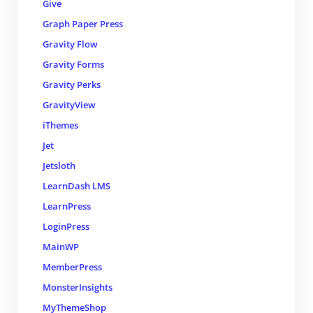
Give
Graph Paper Press
Gravity Flow
Gravity Forms
Gravity Perks
GravityView
iThemes
Jet
Jetsloth
LearnDash LMS
LearnPress
LoginPress
MainWP
MemberPress
MonsterInsights
MyThemeShop