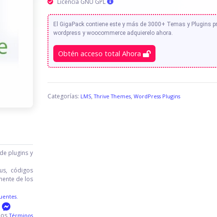
Licencia GNU GPL
El GigaPack contiene este y más de 3000+ Temas y Plugins 
wordpress y woocommerce adquierelo ahora.
Obtén acceso total Ahora
Categorías:
,
,
LMS
Thrive Themes
WordPress Plugins
de plugins y
us, códigos
mente de los
uentes.
 los
Términos