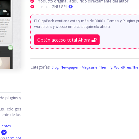
Producto original, adquirido directamente del autor
Licencia GNU GPL
El GigaPack contiene este y más de 3000+ Temas y Plugins 
wordpress y woocommerce adquierelo ahora.
Obtén acceso total Ahora
Categorías:
,
,
,
Blog
Newspaper - Magazine
Themify
WordPress Th
de plugins y
us, códigos
mente de los
uentes.
 los
Términos