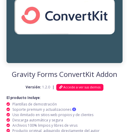
Gravity Forms ConvertKit Addon
Versión:
1.2.0
|
Accede a ver sus demos
El producto Incluye:
Plantillas de demostración
Soporte premium y actualizaciones
Uso ilimitado en sitios web propios y de clientes
Descarga automática y segura
Archivos 100% limpios y libres de virus
Producto original, adquirido directamente del autor