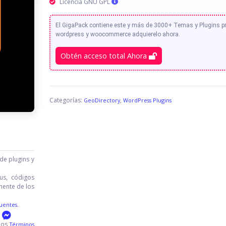
Licencia GNU GPL
El GigaPack contiene este y más de 3000+ Temas y Plugins 
wordpress y woocommerce adquierelo ahora.
Obtén acceso total Ahora
Categorías:
,
GeoDirectory
WordPress Plugins
de plugins y
us, códigos
mente de los
uentes.
 los
Términos