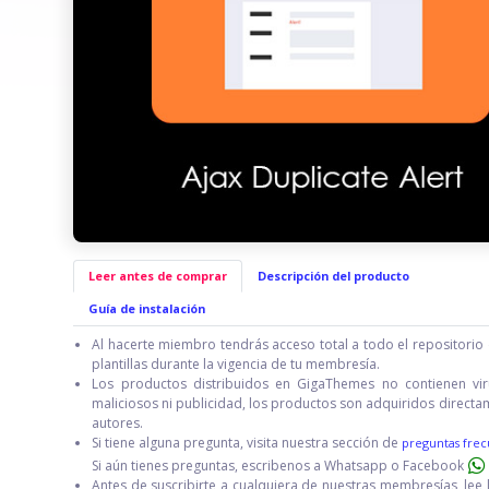
Leer antes de comprar
Descripción del producto
Guía de instalación
Al hacerte miembro tendrás acceso total a todo el repositorio 
plantillas durante la vigencia de tu membresía.
Los productos distribuidos en GigaThemes no contienen vir
maliciosos ni publicidad, los productos son adquiridos directa
autores.
Si tiene alguna pregunta, visita nuestra sección de
preguntas frec
Si aún tienes preguntas, escribenos a Whatsapp o Facebook
Antes de suscribirte a cualquiera de nuestras membresías, lee