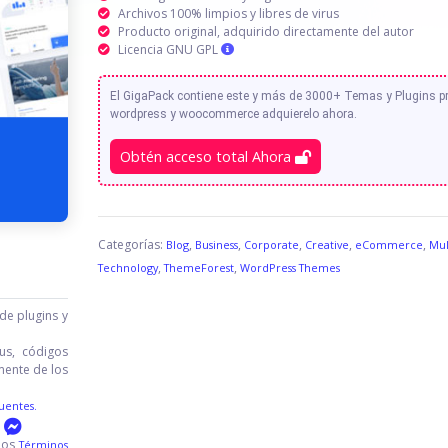
Archivos 100% limpios y libres de virus
Producto original, adquirido directamente del autor
Licencia GNU GPL
El GigaPack contiene este y más de 3000+ Temas y Plugins 
wordpress y woocommerce adquierelo ahora.
Obtén acceso total Ahora
Categorías:
,
,
,
,
,
Blog
Business
Corporate
Creative
eCommerce
Mul
,
,
Technology
ThemeForest
WordPress Themes
de plugins y
us, códigos
mente de los
uentes.
 los
Términos