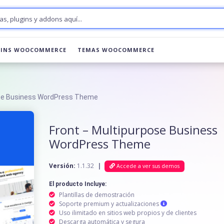
GINS WOOCOMMERCE
TEMAS WOOCOMMERCE
ose Business WordPress Theme
Front – Multipurpose Business
WordPress Theme
Versión:
1.1.32
|
Accede a ver sus demos
El producto Incluye:
Plantillas de demostración
Soporte premium y actualizaciones
Uso ilimitado en sitios web propios y de clientes
Descarga automática y segura