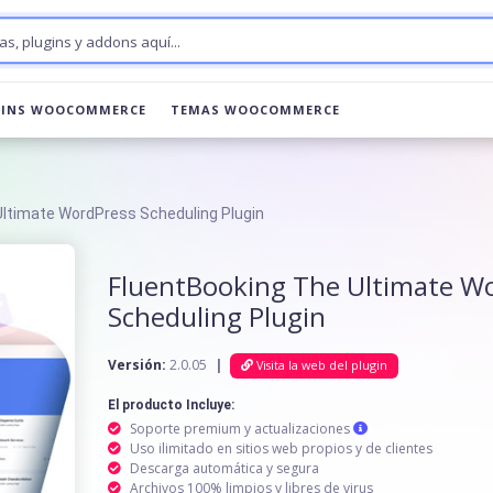
GINS WOOCOMMERCE
TEMAS WOOCOMMERCE
Ultimate WordPress Scheduling Plugin
FluentBooking The Ultimate W
Scheduling Plugin
Versión:
2.0.05
|
Visita la web del plugin
El producto Incluye:
Soporte premium y actualizaciones
Uso ilimitado en sitios web propios y de clientes
Descarga automática y segura
Archivos 100% limpios y libres de virus