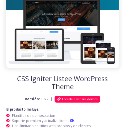
CSS Igniter Listee WordPress
Theme
Versión:
1.6.2
|
Accede a ver sus demos
El producto Incluye:
Plantillas de demostración
Soporte premium y actualizaciones
Uso ilimitado en sitios web propios y de clientes