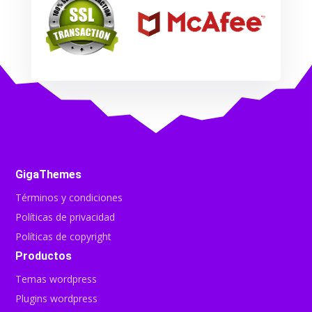
GigaThemes
Términos y condiciones
Políticas de privacidad
Políticas de copyright
Productos
Temas wordpress
Plugins wordpress