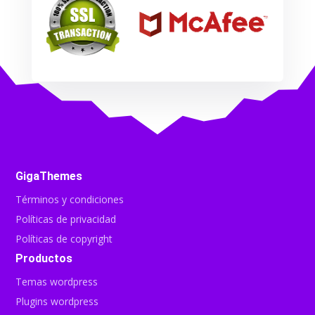
GigaThemes
Términos y condiciones
Políticas de privacidad
Políticas de copyright
Productos
Temas wordpress
Plugins wordpress